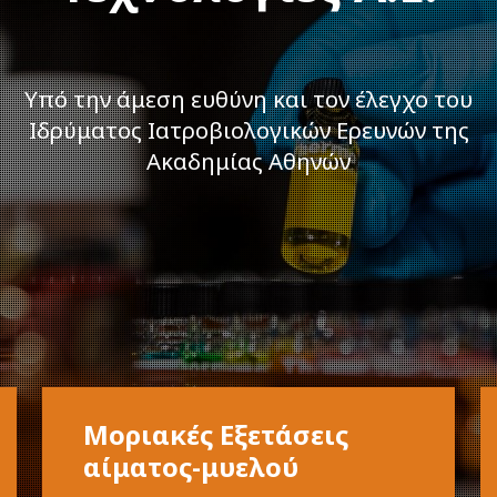
Yπό την άμεση ευθύνη και τον έλεγχο του
Ιδρύματος Ιατροβιολογικών Ερευνών της
Ακαδημίας Αθηνών
Μοριακές Εξετάσεις
αίματος-μυελού