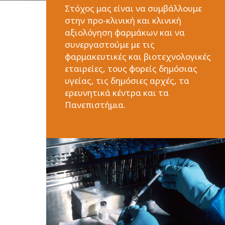
Στόχος μας είναι να συμβάλλουμε
στην προ-κλινική και κλινική
αξιολόγηση φαρμάκων και να
συνεργαστούμε με τις
φαρμακευτικές και βιοτεχνολογικές
εταιρείες, τους φορείς δημόσιας
υγείας, τις δημόσιες αρχές, τα
ερευνητικά κέντρα και τα
Πανεπιστήμια.