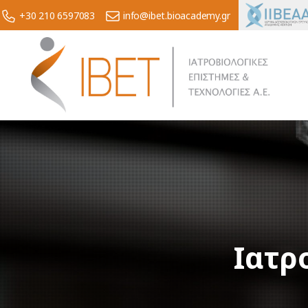
+30 210 6597083
info@ibet.bioacademy.gr
Ιατρ