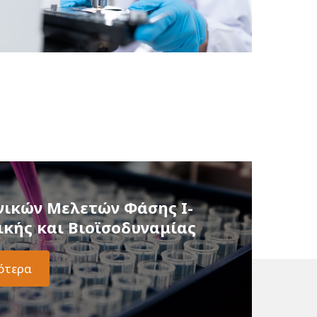
νικών Μελετών Φάσης Ι-
κής και Βιοϊσοδυναμίας
ότερα