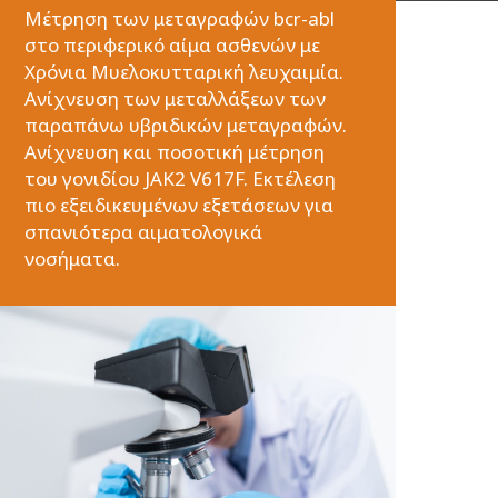
Μέτρηση των μεταγραφών bcr-abl
στο περιφερικό αίμα ασθενών με
Χρόνια Μυελοκυτταρική λευχαιμία.
Ανίχνευση των μεταλλάξεων των
παραπάνω υβριδικών μεταγραφών.
Ανίχνευση και ποσοτική μέτρηση
του γονιδίου JAK2 V617F. Εκτέλεση
πιο εξειδικευμένων εξετάσεων για
σπανιότερα αιματολογικά
νοσήματα.