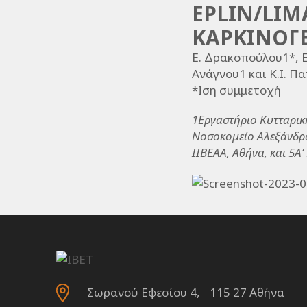
EPLIN/LΙΜ
ΚΑΡΚΙΝΟΓ
Ε. Δρακοπούλου1*, Ε
Ανάγνου1 και Κ.Ι. Π
*Ιση συμμετοχή
1Εργαστήριο Κυτταρικ
Νοσοκομείο Αλεξάνδρα
ΙΙΒΕΑΑ, Αθήνα, και 5Α
Σωρανού Εφεσίου 4, 115 27 Αθήνα