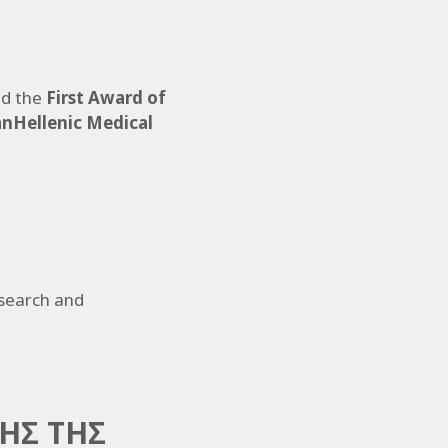
ed the
First Award of
anHellenic Medical
esearch and
ΗΣ ΤΗΣ