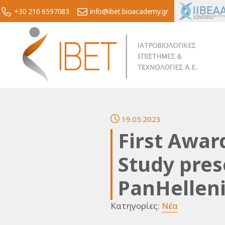
+30 210 6597083
info@ibet.bioacademy.gr
19.05.2023
First Awar
Study pres
PanHelleni
Κατηγορίες:
Νέα